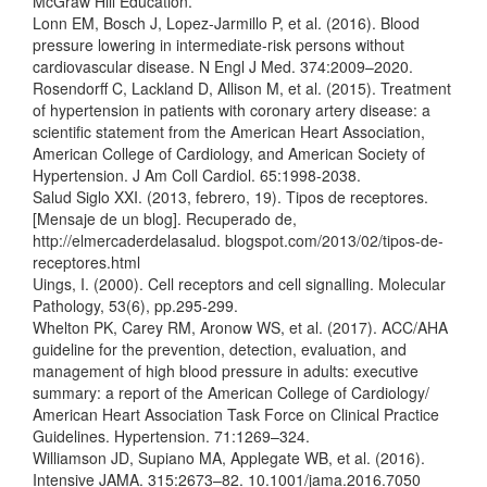
McGraw Hill Education.
Lonn EM, Bosch J, Lopez-Jarmillo P, et al. (2016). Blood
pressure lowering in intermediate-risk persons without
cardiovascular disease. N Engl J Med. 374:2009–2020.
Rosendorff C, Lackland D, Allison M, et al. (2015). Treatment
of hypertension in patients with coronary artery disease: a
scientific statement from the American Heart Association,
American College of Cardiology, and American Society of
Hypertension. J Am Coll Cardiol. 65:1998-2038.
Salud Siglo XXI. (2013, febrero, 19). Tipos de receptores.
[Mensaje de un blog]. Recuperado de,
http://elmercaderdelasalud. blogspot.com/2013/02/tipos-de-
receptores.html
Uings, I. (2000). Cell receptors and cell signalling. Molecular
Pathology, 53(6), pp.295-299.
Whelton PK, Carey RM, Aronow WS, et al. (2017). ACC/AHA
guideline for the prevention, detection, evaluation, and
management of high blood pressure in adults: executive
summary: a report of the American College of Cardiology/
American Heart Association Task Force on Clinical Practice
Guidelines. Hypertension. 71:1269–324.
Williamson JD, Supiano MA, Applegate WB, et al. (2016).
Intensive JAMA. 315:2673–82. 10.1001/jama.2016.7050