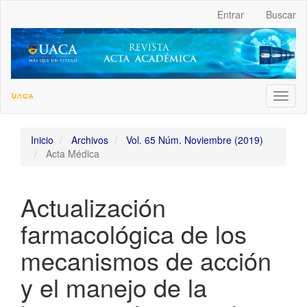
##plugins.themes.bootstrap3.accessible_menu.label##
Entrar
Buscar
##plugins.themes.bootstrap3.accessible_menu.main_navigation
##plugins.themes.bootstrap3.accessible_menu.main_content##
##plugins.themes.bootstrap3.accessible_menu.sidebar##
Toggl
naviga
Inicio
Archivos
Vol. 65 Núm. Noviembre (2019)
Acta Médica
Actualización
farmacológica de los
mecanismos de acción
y el manejo de la