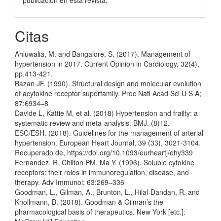
publicación en esta revista.
Citas
Ahluwalia, M. and Bangalore, S. (2017). Management of
hypertension in 2017. Current Opinion in Cardiology, 32(4),
pp.413-421.
Bazan JF. (1990). Structural design and molecular evolution
of acytokine receptor superfamily. Proc Natl Acad Sci U S A;
87:6934–8
Davide L, Kattie M, et al. (2018) Hypertension and frailty: a
systematic review and meta-analysis. BMJ. (8)12.
ESC/ESH. (2018). Guidelines for the management of arterial
hypertension. European Heart Journal, 39 (33), 3021-3104.
Recuperado de, https://doi.org/10.1093/eurheartj/ehy339
Fernandez, R, Chilton PM, Ma Y. (1996). Soluble cytokine
receptors: their roles in immunoregulation, disease, and
therapy. Adv Immunol; 63:269–336
Goodman, L., Gilman, A., Brunton, L., Hilal-Dandan, R. and
Knollmann, B. (2018). Goodman & Gilman’s the
pharmacological basis of therapeutics. New York [etc.]: