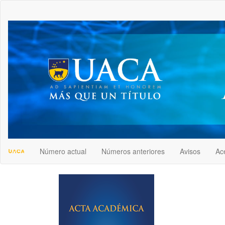
##plugins.themes.bootstrap3.accessible_menu.label##
##plugins.themes.bootstrap3.accessible_menu.main_navigation
##plugins.themes.bootstrap3.accessible_menu.main_content##
##plugins.themes.bootstrap3.accessible_menu.sidebar##
Número actual
Números anteriores
Avisos
Ac