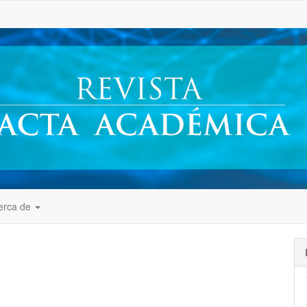
##
erca de