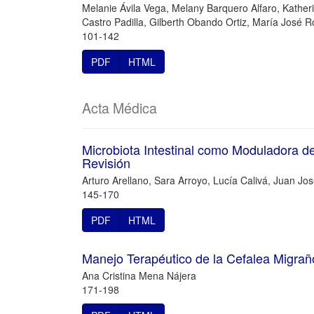
Melanie Ávila Vega, Melany Barquero Alfaro, Kather
Castro Padilla, Gilberth Obando Ortiz, María José 
101-142
PDF
HTML
Acta Médica
Microbiota Intestinal como Moduladora del
Revisión
Arturo Arellano, Sara Arroyo, Lucía Calivá, Juan J
145-170
PDF
HTML
Manejo Terapéutico de la Cefalea Migrañ
Ana Cristina Mena Nájera
171-198