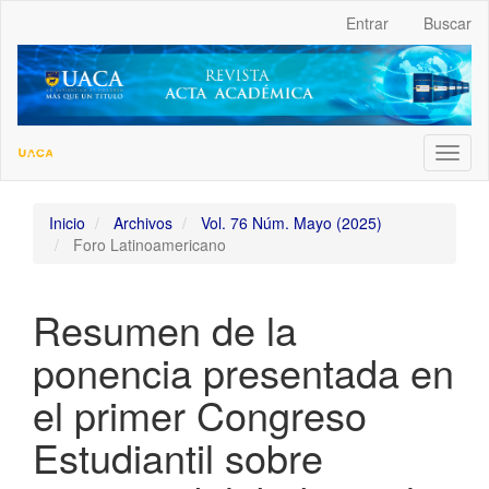
##plugins.themes.bootstrap3.accessible_menu.label##
Entrar
Buscar
##plugins.themes.bootstrap3.accessible_menu.main_navigation
##plugins.themes.bootstrap3.accessible_menu.main_content##
##plugins.themes.bootstrap3.accessible_menu.sidebar##
Toggl
naviga
Inicio
Archivos
Vol. 76 Núm. Mayo (2025)
Foro Latinoamericano
Resumen de la
ponencia presentada en
el primer Congreso
Estudiantil sobre