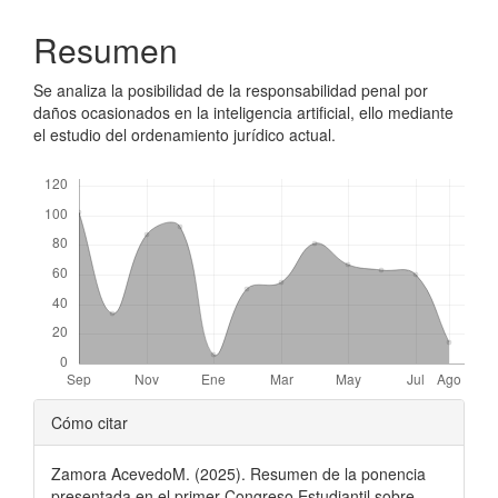
Resumen
Se analiza la posibilidad de la responsabilidad penal por
daños ocasionados en la inteligencia artificial, ello mediante
el estudio del ordenamiento jurídico actual.
Descargas
##plugins.themes.bootstrap3.ar
Cómo citar
Zamora AcevedoM. (2025). Resumen de la ponencia
presentada en el primer Congreso Estudiantil sobre